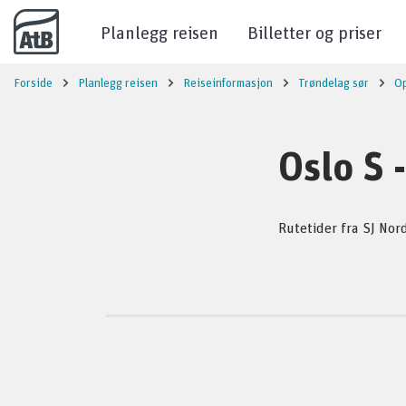
Til innhold
Planlegg reisen
Billetter og priser
Forside
Planlegg reisen
Reiseinformasjon
Trøndelag sør
O
Oslo S 
Rutetider fra SJ Nor