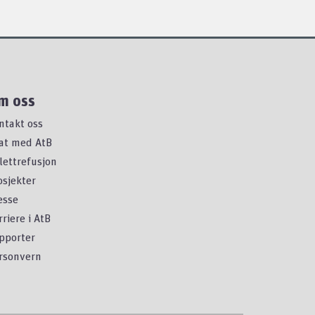
m oss
ntakt oss
at med AtB
llettrefusjon
osjekter
esse
rriere i AtB
pporter
rsonvern