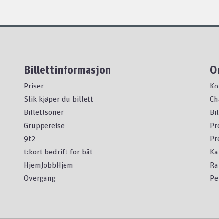
Billettinformasjon
O
Priser
Ko
Slik kjøper du billett
Ch
Billettsoner
Bi
Gruppereise
Pr
9t2
Pr
t:kort bedrift for båt
Ka
HjemJobbHjem
Ra
Overgang
Pe