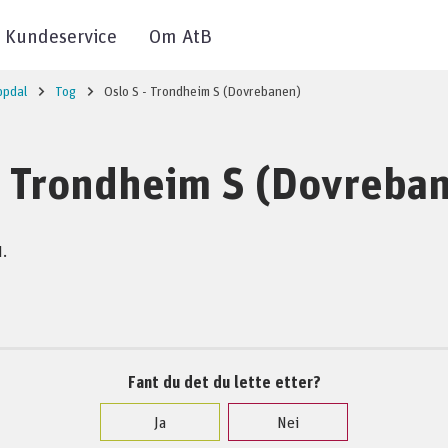
Kundeservice
Om AtB
ppdal
Tog
Oslo S - Trondheim S (Dovrebanen)
- Trondheim S (Dovreba
d.
Fant du det du lette etter?
Ja
Nei