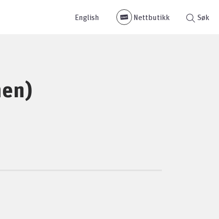
English
Nettbutikk
Søk
nen)