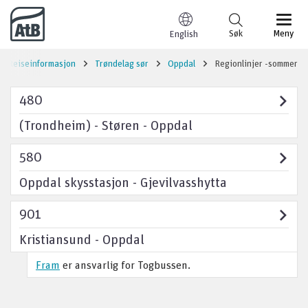
Til innhold
Søk
Meny
English
Reiseinformasjon
Trøndelag sør
Oppdal
Regionlinjer -sommer
480
(Trondheim) - Støren - Oppdal
580
Oppdal skysstasjon - Gjevilvasshytta
901
Kristiansund - Oppdal
Fram
er ansvarlig for Togbussen.