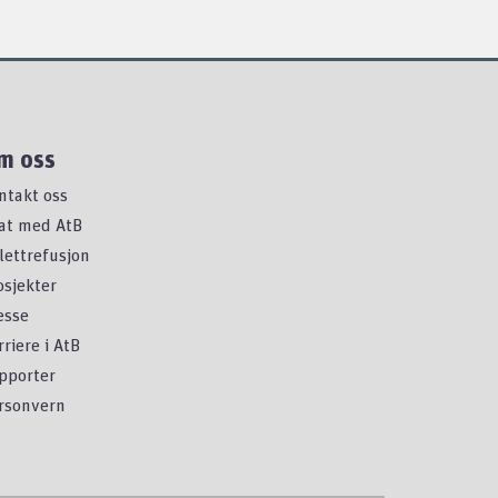
m oss
ntakt oss
at med AtB
llettrefusjon
osjekter
esse
rriere i AtB
pporter
rsonvern