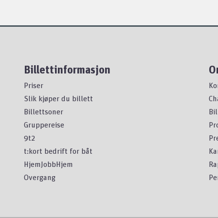
Billettinformasjon
O
Priser
Ko
Slik kjøper du billett
Ch
Billettsoner
Bi
Gruppereise
Pr
9t2
Pr
t:kort bedrift for båt
Ka
HjemJobbHjem
Ra
Overgang
Pe