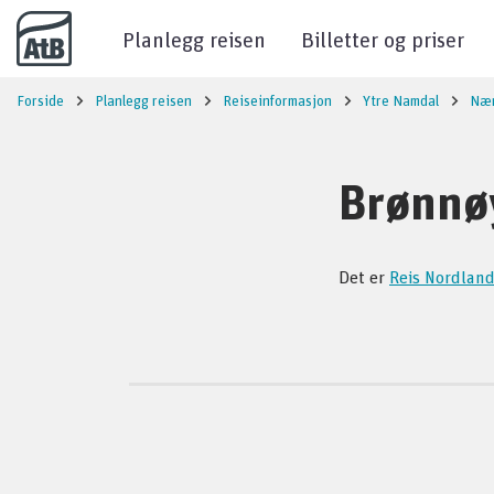
Til innhold
Planlegg reisen
Billetter og priser
Forside
Planlegg reisen
Reiseinformasjon
Ytre Namdal
Nær
Brønnø
Det er
Reis Nordlan