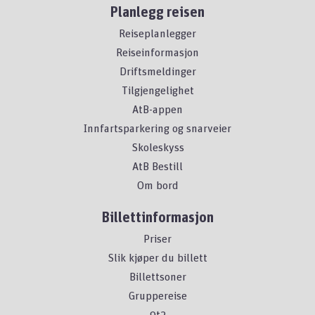
Planlegg reisen
Reiseplanlegger
Reiseinformasjon
Driftsmeldinger
Tilgjengelighet
AtB-appen
Innfartsparkering og snarveier
Skoleskyss
AtB Bestill
Om bord
Billettinformasjon
Priser
Slik kjøper du billett
Billettsoner
Gruppereise
9t2