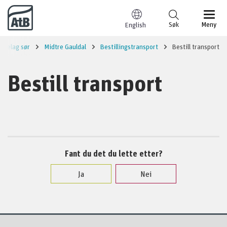
Til innhold
Søk
Meny
English
ndelag sør
Midtre Gauldal
Bestillingstransport
Bestill transport
Bestill transport
Fant du det du lette etter?
Ja
Nei