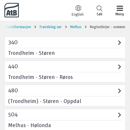
Til innhold
Søk
Meny
English
Reiseinformasjon
Trøndelag sør
Melhus
Regionlinjer - sommer
340
Trondheim - Støren
440
Trondheim - Støren - Røros
480
(Trondheim) - Støren - Oppdal
504
Melhus - Hølonda