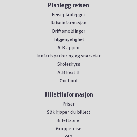
Planlegg reisen
Reiseplanlegger
Reiseinformasjon
Driftsmeldinger
Tilgjengelighet
AtB-appen
Innfartsparkering og snarveier
Skoleskyss
AtB Bestill
Om bord
Billettinformasjon
Priser
Slik kjøper du billett
Billettsoner
Gruppereise
9t2