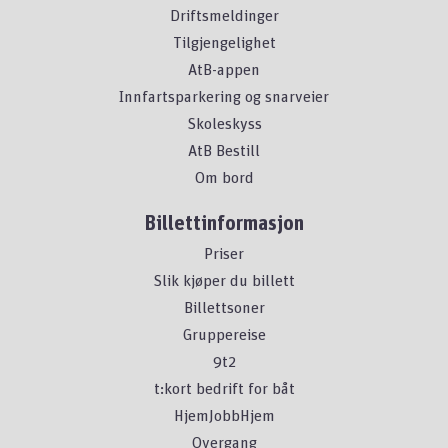
Driftsmeldinger
Tilgjengelighet
AtB-appen
Innfartsparkering og snarveier
Skoleskyss
AtB Bestill
Om bord
Billettinformasjon
Priser
Slik kjøper du billett
Billettsoner
Gruppereise
9t2
t:kort bedrift for båt
HjemJobbHjem
Overgang