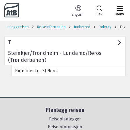
Til innhold
Søk
Meny
English
Planlegg reisen
Reiseinformasjon
Innherred
Inderøy
Tog
T
Steinkjer/Trondheim - Lundamo/Røros
(Trønderbanen)
Rutetider fra SJ Nord.
Planlegg reisen
Reiseplanlegger
Reiseinformasjon