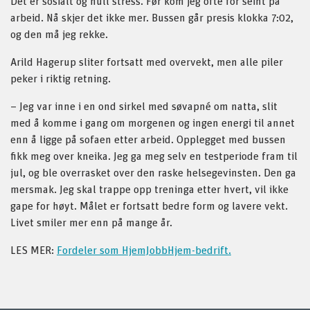
Det er sosialt og null stress. Før kom jeg ofte for seint på
arbeid. Nå skjer det ikke mer. Bussen går presis klokka 7:02,
og den må jeg rekke.
Arild Hagerup sliter fortsatt med overvekt, men alle piler
peker i riktig retning.
– Jeg var inne i en ond sirkel med søvapné om natta, slit
med å komme i gang om morgenen og ingen energi til annet
enn å ligge på sofaen etter arbeid. Opplegget med bussen
fikk meg over kneika. Jeg ga meg selv en testperiode fram til
jul, og ble overrasket over den raske helsegevinsten. Den ga
mersmak. Jeg skal trappe opp treninga etter hvert, vil ikke
gape for høyt. Målet er fortsatt bedre form og lavere vekt.
Livet smiler mer enn på mange år.
LES MER:
Fordeler som HjemJobbHjem-bedrift.