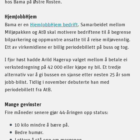
hos Bama på Østre Rosten.
HjemJobbHjem
Bama er en
HjemJobbHjem bedrift
. Samarbeidet mellom
Miljøpakken og AtB skal motivere bedriftene til å begrense
bilparkering og oppmuntre ansatte til å reise miljøvennlig.
Ett av virkemidlene er billig periodebillett på buss og tog.
I fjor høst hadde Arild Hagerup valget mellom å betale ei
verkstedregning på 42 000 eller kjøpe ny bil. Et tredje
alternativ var å gi bussen en sjanse etter nesten 25 år som
jobb-bilist. Tidlig i november debuterte han med
periodebillett fra AtB.
Mange gevinster
Fire måneder senere gjør 44-åringen opp status:
10 kilo mindre å bære på.
Bedre humør.
Lettere å stå opp om morgenen.