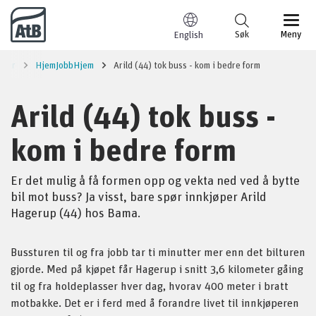
Til innhold
Søk
Meny
English
riser
HjemJobbHjem
Arild (44) tok buss - kom i bedre form
Arild (44) tok buss -
kom i bedre form
Er det mulig å få formen opp og vekta ned ved å bytte
bil mot buss? Ja visst, bare spør innkjøper Arild
Hagerup (44) hos Bama.
Bussturen til og fra jobb tar ti minutter mer enn det bilturen
gjorde. Med på kjøpet får Hagerup i snitt 3,6 kilometer gåing
til og fra holdeplasser hver dag, hvorav 400 meter i bratt
motbakke. Det er i ferd med å forandre livet til innkjøperen