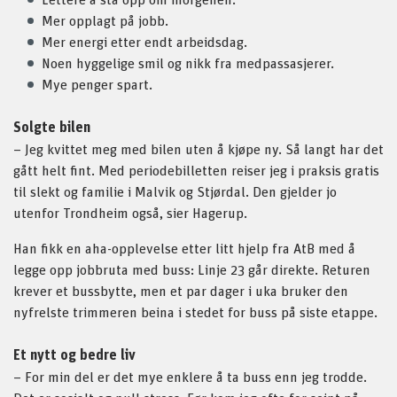
Mer opplagt på jobb.
Mer energi etter endt arbeidsdag.
Noen hyggelige smil og nikk fra medpassasjerer.
Mye penger spart.
Solgte bilen
– Jeg kvittet meg med bilen uten å kjøpe ny. Så langt har det
gått helt fint. Med periodebilletten reiser jeg i praksis gratis
til slekt og familie i Malvik og Stjørdal. Den gjelder jo
utenfor Trondheim også, sier Hagerup.
Han fikk en aha-opplevelse etter litt hjelp fra AtB med å
legge opp jobbruta med buss: Linje 23 går direkte. Returen
krever et bussbytte, men et par dager i uka bruker den
nyfrelste trimmeren beina i stedet for buss på siste etappe.
Et nytt og bedre liv
– For min del er det mye enklere å ta buss enn jeg trodde.