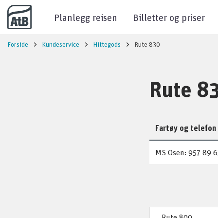
Til innhold
Planlegg reisen
Billetter og priser
Forside
Kundeservice
Hittegods
Rute 830
Rute 8
Fartøy og telefon
MS Osen: 957 89 6
Rute 800