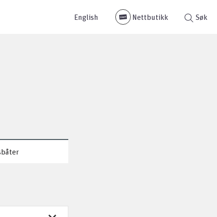
English
Nettbutikk
Søk
sbåter