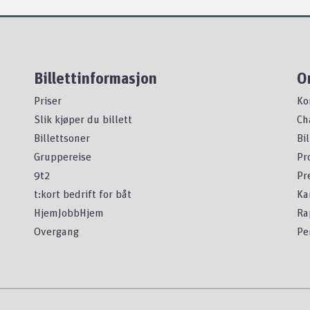
Billettinformasjon
O
Priser
Ko
Slik kjøper du billett
Ch
Billettsoner
Bi
Gruppereise
Pr
9t2
Pr
t:kort bedrift for båt
Ka
HjemJobbHjem
Ra
Overgang
Pe