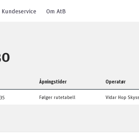
Kundeservice
Om AtB
30
Åpningstider
Operatør
35
Følger rutetabell
Vidar Hop Skys