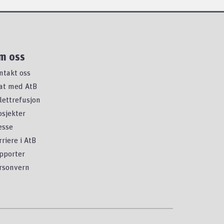
m oss
ntakt oss
at med AtB
llettrefusjon
osjekter
esse
rriere i AtB
pporter
rsonvern