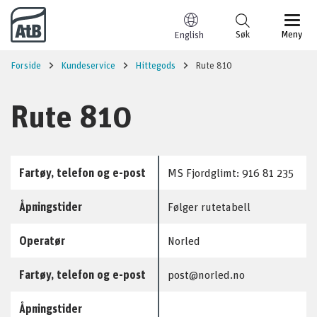
Til innhold
Søk
Meny
English
Forside
Kundeservice
Hittegods
Rute 810
Rute 810
Fartøy, telefon og e-post
MS Fjordglimt: 916 81 235
Åpningstider
Følger rutetabell
Operatør
Norled
Fartøy, telefon og e-post
post@norled.no
Åpningstider