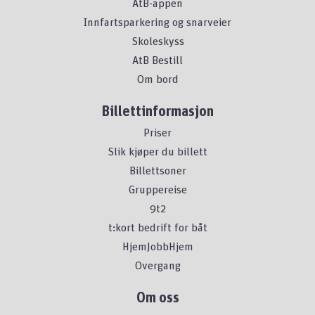
AtB-appen
Innfartsparkering og snarveier
Skoleskyss
AtB Bestill
Om bord
Billettinformasjon
Priser
Slik kjøper du billett
Billettsoner
Gruppereise
9t2
t:kort bedrift for båt
HjemJobbHjem
Overgang
Om oss