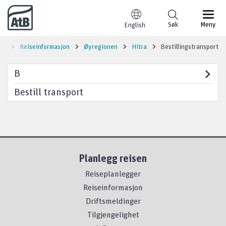
Til innhold
Søk
Meny
English
en
Reiseinformasjon
Øyregionen
Hitra
Bestillingstransport
B
Bestill transport
Planlegg reisen
Reiseplanlegger
Reiseinformasjon
Driftsmeldinger
Tilgjengelighet