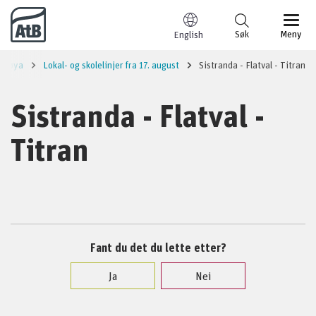
Til innhold
Søk
Meny
English
Frøya
Lokal- og skolelinjer fra 17. august
Sistranda - Flatval - Titran
Sistranda - Flatval -
Titran
Fant du det du lette etter?
Ja
Nei