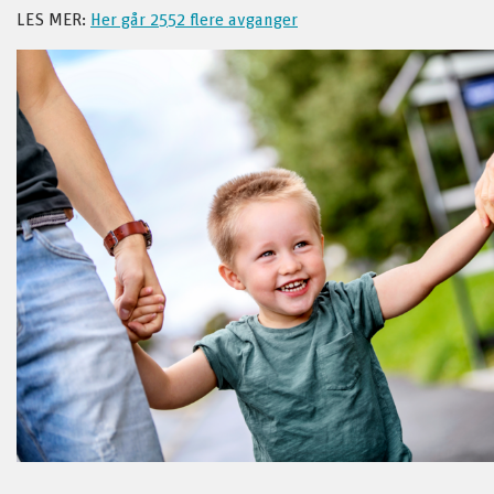
LES MER:
Her går 2552 flere avganger