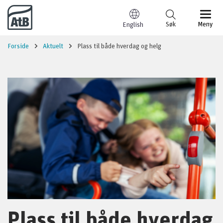
Til innhold
Søk
Meny
English
Forside
Aktuelt
Plass til både hverdag og helg
Plass til både hverdag