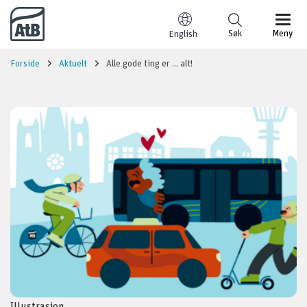
Til innhold
Søk
Meny
English
Forside
Aktuelt
Alle gode ting er … alt!
Illustrasjon