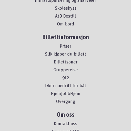
Innfartsparkering og snarveier
Skoleskyss
AtB Bestill
Om bord
Billettinformasjon
Priser
Slik kjøper du billett
Billettsoner
Gruppereise
9t2
t:kort bedrift for båt
HjemJobbHjem
Overgang
Om oss
Kontakt oss