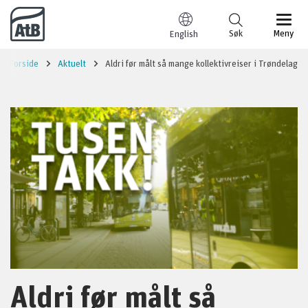
Til innhold
Søk
Meny
English
Forside
Aktuelt
Aldri før målt så mange kollektivreiser i Trøndelag
Aldri før målt så