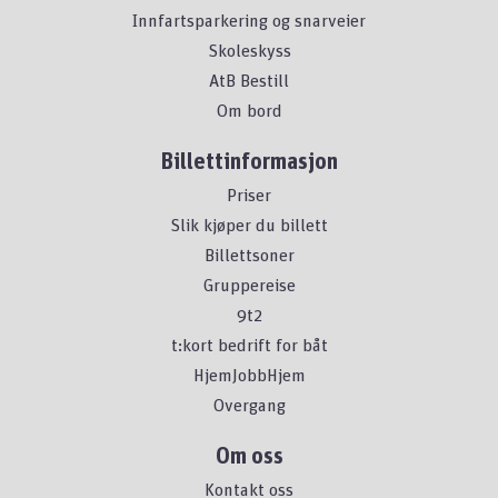
Innfartsparkering og snarveier
Skoleskyss
AtB Bestill
Om bord
Billettinformasjon
Priser
Slik kjøper du billett
Billettsoner
Gruppereise
9t2
t:kort bedrift for båt
HjemJobbHjem
Overgang
Om oss
Kontakt oss