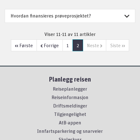
Hvordan finansieres prøveprosjektet?
Viser 11-11 av 11 artikler
Første
Forrige
1
2
Neste
Siste
Planlegg reisen
Reiseplanlegger
Reiseinformasjon
Driftsmeldinger
Tilgjengelighet
AtB-appen
Innfartsparkering og snarveier
Skoleskyss