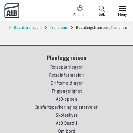
Til innhold
Søk
Meny
English
sjon
Bestill transport
Trondheim
Bestillingstransport Trondheim
Planlegg reisen
Reiseplanlegger
Reiseinformasjon
Driftsmeldinger
Tilgjengelighet
AtB-appen
Innfartsparkering og snarveier
Skoleskyss
AtB Bestill
Om bord