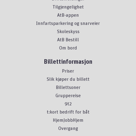
Tilgjengelighet
AtB-appen
Innfartsparkering og snarveier
Skoleskyss
AtB Bestill
Om bord
Billettinformasjon
Priser
Slik kjøper du billett
Billettsoner
Gruppereise
9t2
t:kort bedrift for båt
HjemJobbHjem
Overgang