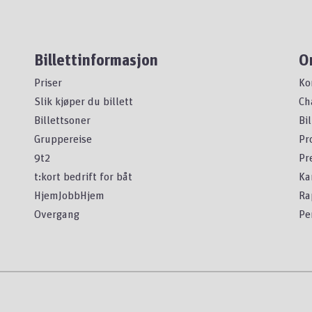
Billettinformasjon
O
Priser
Ko
Slik kjøper du billett
Ch
Billettsoner
Bi
Gruppereise
Pr
9t2
Pr
t:kort bedrift for båt
Ka
HjemJobbHjem
Ra
Overgang
Pe