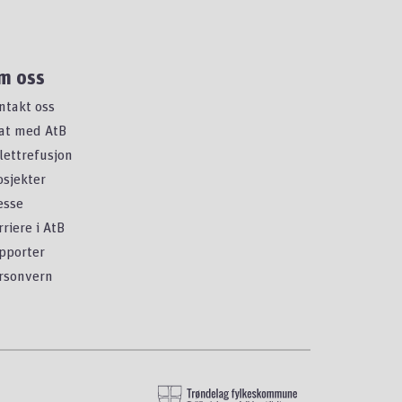
m oss
ntakt oss
at med AtB
llettrefusjon
osjekter
esse
rriere i AtB
pporter
rsonvern