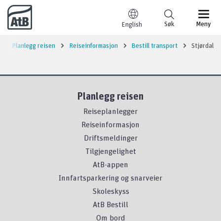
Til innhold
Søk
Meny
English
Planlegg reisen
Reiseinformasjon
Bestill transport
Stjørdal
Planlegg reisen
Reiseplanlegger
Reiseinformasjon
Driftsmeldinger
Tilgjengelighet
AtB-appen
Innfartsparkering og snarveier
Skoleskyss
AtB Bestill
Om bord