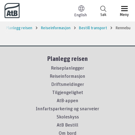
Til innhold
Søk
Meny
English
Planlegg reisen
Reiseinformasjon
Bestill transport
Rennebu
Planlegg reisen
Reiseplanlegger
Reiseinformasjon
Driftsmeldinger
Tilgjengelighet
AtB-appen
Innfartsparkering og snarveier
Skoleskyss
AtB Bestill
Om bord