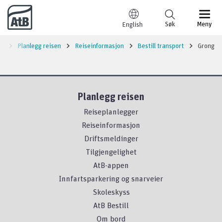
Til innhold
Søk
Meny
English
de
Planlegg reisen
Reiseinformasjon
Bestill transport
Grong
Planlegg reisen
Reiseplanlegger
Reiseinformasjon
Driftsmeldinger
Tilgjengelighet
AtB-appen
Innfartsparkering og snarveier
Skoleskyss
AtB Bestill
Om bord