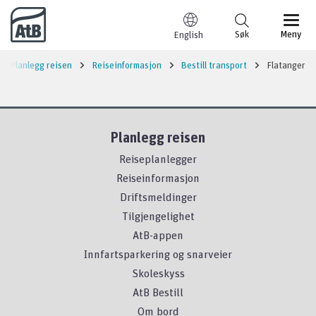
Til innhold
Søk
Meny
English
Planlegg reisen
Reiseinformasjon
Bestill transport
Flatanger
Planlegg reisen
Reiseplanlegger
Reiseinformasjon
Driftsmeldinger
Tilgjengelighet
AtB-appen
Innfartsparkering og snarveier
Skoleskyss
AtB Bestill
Om bord