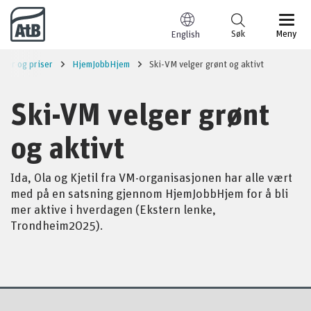
Til innhold
Søk
Meny
English
etter og priser
HjemJobbHjem
Ski-VM velger grønt og aktivt
Ski-VM velger grønt
og aktivt
Ida, Ola og Kjetil fra VM-organisasjonen har alle vært
med på en satsning gjennom HjemJobbHjem for å bli
mer aktive i hverdagen (Ekstern lenke,
Trondheim2025).