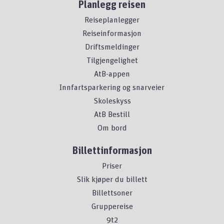
Planlegg reisen
Reiseplanlegger
Reiseinformasjon
Driftsmeldinger
Tilgjengelighet
AtB-appen
Innfartsparkering og snarveier
Skoleskyss
AtB Bestill
Om bord
Billettinformasjon
Priser
Slik kjøper du billett
Billettsoner
Gruppereise
9t2