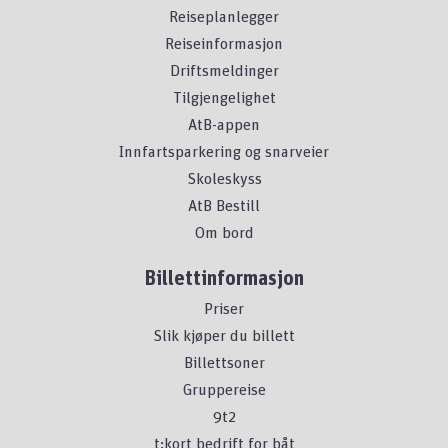
Reiseplanlegger
Reiseinformasjon
Driftsmeldinger
Tilgjengelighet
AtB-appen
Innfartsparkering og snarveier
Skoleskyss
AtB Bestill
Om bord
Billettinformasjon
Priser
Slik kjøper du billett
Billettsoner
Gruppereise
9t2
t:kort bedrift for båt