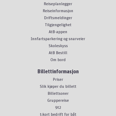
Reiseplanlegger
Reiseinformasjon
Driftsmeldinger
Tilgjengelighet
AtB-appen
Innfartsparkering og snarveier
Skoleskyss
AtB Bestill
Om bord
Billettinformasjon
Priser
Slik kjøper du billett
Billettsoner
Gruppereise
9t2
t:kort bedrift for båt