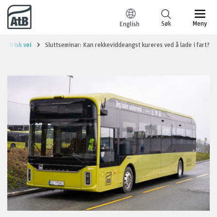
Til innhold
Søk
Meny
English
Elektrisk vei
Sluttseminar: Kan rekkeviddeangst kureres ved å lade i fart?