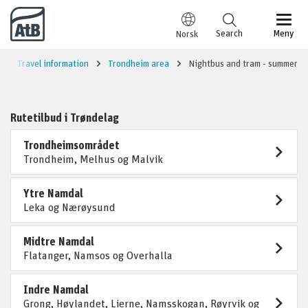
Go to content
Search
Meny
Norsk
Travel information
Trondheim area
Nightbus and tram - summer
Rutetilbud i Trøndelag
Trondheimsområdet
Trondheim, Melhus og Malvik
Ytre Namdal
Leka og Nærøysund
Midtre Namdal
Flatanger, Namsos og Overhalla
Indre Namdal
Grong, Høylandet, Lierne, Namsskogan, Røyrvik og