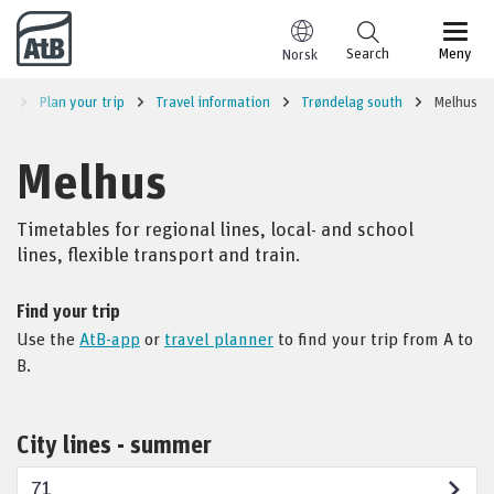
Go to content
Search
Meny
Norsk
e
Plan your trip
Travel information
Trøndelag south
Melhus
Melhus
Timetables for regional lines, local- and school
lines, flexible transport and train.
Find your trip
Use the
AtB-app
or
travel planner
to find your trip from A to
B.
City lines - summer
71